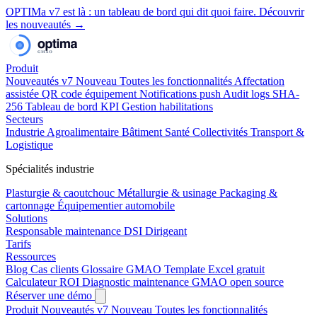
OPTIMa v7 est là
: un tableau de bord qui dit quoi faire.
Découvrir
les nouveautés →
Produit
Nouveautés v7
Nouveau
Toutes les fonctionnalités
Affectation
assistée
QR code équipement
Notifications push
Audit logs SHA-
256
Tableau de bord KPI
Gestion habilitations
Secteurs
Industrie
Agroalimentaire
Bâtiment
Santé
Collectivités
Transport &
Logistique
Spécialités industrie
Plasturgie & caoutchouc
Métallurgie & usinage
Packaging &
cartonnage
Équipementier automobile
Solutions
Responsable maintenance
DSI
Dirigeant
Tarifs
Ressources
Blog
Cas clients
Glossaire GMAO
Template Excel gratuit
Calculateur ROI
Diagnostic maintenance
GMAO open source
Réserver une démo
Produit
Nouveautés v7
Nouveau
Toutes les fonctionnalités