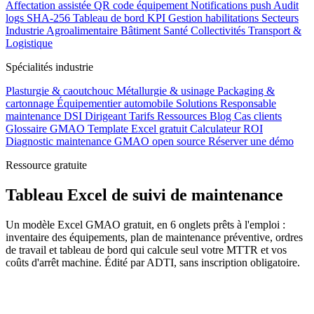
Affectation assistée
QR code équipement
Notifications push
Audit
logs SHA-256
Tableau de bord KPI
Gestion habilitations
Secteurs
Industrie
Agroalimentaire
Bâtiment
Santé
Collectivités
Transport &
Logistique
Spécialités industrie
Plasturgie & caoutchouc
Métallurgie & usinage
Packaging &
cartonnage
Équipementier automobile
Solutions
Responsable
maintenance
DSI
Dirigeant
Tarifs
Ressources
Blog
Cas clients
Glossaire GMAO
Template Excel gratuit
Calculateur ROI
Diagnostic maintenance
GMAO open source
Réserver une démo
Ressource gratuite
Tableau Excel de suivi de maintenance
Un modèle Excel GMAO gratuit, en 6 onglets prêts à l'emploi :
inventaire des équipements, plan de maintenance préventive, ordres
de travail et tableau de bord qui calcule seul votre MTTR et vos
coûts d'arrêt machine. Édité par ADTI, sans inscription obligatoire.