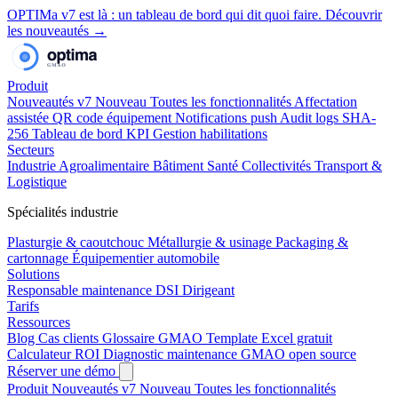
OPTIMa v7 est là
: un tableau de bord qui dit quoi faire.
Découvrir
les nouveautés →
Produit
Nouveautés v7
Nouveau
Toutes les fonctionnalités
Affectation
assistée
QR code équipement
Notifications push
Audit logs SHA-
256
Tableau de bord KPI
Gestion habilitations
Secteurs
Industrie
Agroalimentaire
Bâtiment
Santé
Collectivités
Transport &
Logistique
Spécialités industrie
Plasturgie & caoutchouc
Métallurgie & usinage
Packaging &
cartonnage
Équipementier automobile
Solutions
Responsable maintenance
DSI
Dirigeant
Tarifs
Ressources
Blog
Cas clients
Glossaire GMAO
Template Excel gratuit
Calculateur ROI
Diagnostic maintenance
GMAO open source
Réserver une démo
Produit
Nouveautés v7
Nouveau
Toutes les fonctionnalités