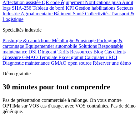
Affectation assistée
QR code équipement
Notifications push
Audit
logs SHA-256
Tableau de bord KPI
Gestion habilitations
Secteurs
Industrie
Agroalimentaire
Bâtiment
Santé
Collectivités
Transport &
Logistique
Spécialités industrie
Plasturgie & caoutchouc
Métallurgie & usinage
Packaging &
cartonnage
Équipementier automobile
Solutions
Responsable
maintenance
DSI
Dirigeant
Tarifs
Ressources
Blog
Cas clients
Glossaire GMAO
Template Excel gratuit
Calculateur ROI
Diagnostic maintenance
GMAO open source
Réserver une démo
Démo gratuite
30 minutes pour tout comprendre
Pas de présentation commerciale à rallonge. On vous montre
OPTIMa sur VOS cas d'usage, avec VOS contraintes. Pas de démo
générique.