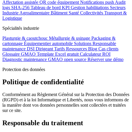
Affectation assistée
QR code équipement
Notifications push
Audit
logs SHA-256
Tableau de bord KPI
Gestion habilitations
Secteurs
Industrie
Agroalimentaire
Bâtiment
Santé
Collectivités
Transport &
Logistique
Spécialités industrie
Plasturgie & caoutchouc
Métallurgie & usinage
Packaging &
cartonnage
Équipementier automobile
Solutions
Responsable
maintenance
DSI
Dirigeant
Tarifs
Ressources
Blog
Cas clients
Glossaire GMAO
Template Excel gratuit
Calculateur ROI
Diagnostic maintenance
GMAO open source
Réserver une démo
Protection des données
Politique de confidentialité
Conformément au Règlement Général sur la Protection des Données
(RGPD) et à la loi Informatique et Libertés, nous vous informons de
la manière dont vos données personnelles sont collectées et traitées
sur ce site.
Responsable du traitement