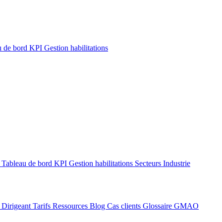
u de bord KPI
Gestion habilitations
6
Tableau de bord KPI
Gestion habilitations
Secteurs
Industrie
I
Dirigeant
Tarifs
Ressources
Blog
Cas clients
Glossaire GMAO