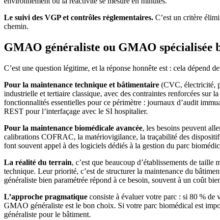
environnement où la réactivité se mesure en minutes.
Le suivi des VGP et contrôles réglementaires.
C’est un critère élim
chemin.
GMAO généraliste ou GMAO spécialisée b
C’est une question légitime, et la réponse honnête est : cela dépend de
Pour la maintenance technique et bâtimentaire
(CVC, électricité, 
industrielle et tertiaire classique, avec des contraintes renforcées sur l
fonctionnalités essentielles pour ce périmètre : journaux d’audit immu
REST pour l’interfaçage avec le SI hospitalier.
Pour la maintenance biomédicale avancée
, les besoins peuvent al
calibrations COFRAC, la matériovigilance, la traçabilité des dispositif
font souvent appel à des logiciels dédiés à la gestion du parc bioméd
La réalité du terrain
, c’est que beaucoup d’établissements de taille
technique. Leur priorité, c’est de structurer la maintenance du bâtimen
généraliste bien paramétrée répond à ce besoin, souvent à un coût bien 
L’approche pragmatique
consiste à évaluer votre parc : si 80 % de 
GMAO généraliste est le bon choix. Si votre parc biomédical est impo
généraliste pour le bâtiment.