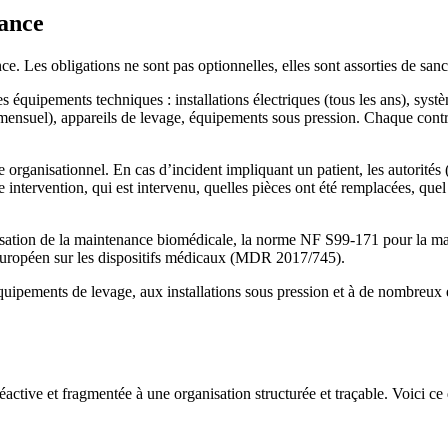
rance
e. Les obligations ne sont pas optionnelles, elles sont assorties de sanc
 équipements techniques : installations électriques (tous les ans), systè
mensuel), appareils de levage, équipements sous pression. Chaque contrô
e organisationnel. En cas d’incident impliquant un patient, les autorités
ntervention, qui est intervenu, quelles pièces ont été remplacées, quel p
ation de la maintenance biomédicale, la norme NF S99-171 pour la maint
 européen sur les dispositifs médicaux (MDR 2017/745).
uipements de levage, aux installations sous pression et à de nombreux 
tive et fragmentée à une organisation structurée et traçable. Voici ce