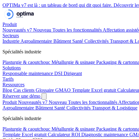
OPTIMa v7 est là
: un tableau de bord qui dit quoi faire.
Découvrir l
Produit
Nouveautés v7
Nouveau
Toutes les fonctionnalités
Affectation assist
Secteurs
Industrie
Agroalimentaire
Bâtiment
Santé
Collectivités
Transport & Lo
Spécialités industrie
Plasturgie & caoutchouc
Métallurgie & usinage
Packaging & cartonn
Solutions
Responsable maintenance
DSI
Dirigeant
Tarifs
Ressources
Blog
Cas clients
Glossaire GMAO
Template Excel gratuit
Calculate
Réserver une démo
Produit
Nouveautés v7
Nouveau
Toutes les fonctionnalités
Affectatio
Agroalimentaire
Bâtiment
Santé
Collectivités
Transport & Logistique
Spécialités industrie
Plasturgie & caoutchouc
Métallurgie & usinage
Packaging & cartonn
Template Excel gratuit
Calculateur ROI
Diagnostic maintenance
GMA