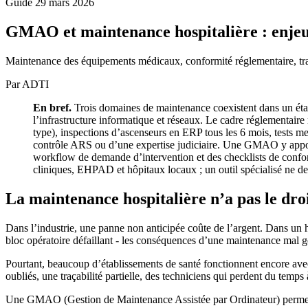
Guide
29 mars 2026
GMAO et maintenance hospitalière : enjeux,
Maintenance des équipements médicaux, conformité réglementaire, tr
Par ADTI
En bref.
Trois domaines de maintenance coexistent dans un étab
l’infrastructure informatique et réseaux. Le cadre réglementaire 
type), inspections d’ascenseurs en ERP tous les 6 mois, tests m
contrôle ARS ou d’une expertise judiciaire. Une GMAO y apporte 
workflow de demande d’intervention et des checklists de conform
cliniques, EHPAD et hôpitaux locaux ; un outil spécialisé ne
La maintenance hospitalière n’a pas le droi
Dans l’industrie, une panne non anticipée coûte de l’argent. Dans un 
bloc opératoire défaillant - les conséquences d’une maintenance mal gé
Pourtant, beaucoup d’établissements de santé fonctionnent encore avec 
oubliés, une traçabilité partielle, des techniciens qui perdent du temps 
Une GMAO (Gestion de Maintenance Assistée par Ordinateur) permet de