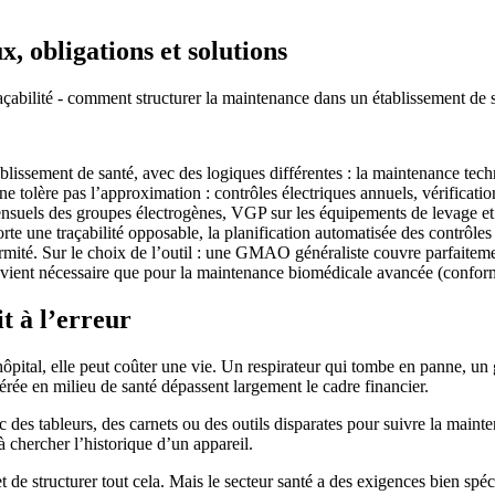
 obligations et solutions
açabilité - comment structurer la maintenance dans un établissement 
lissement de santé, avec des logiques différentes : la maintenance tec
ne tolère pas l’approximation : contrôles électriques annuels, vérificati
ensuels des groupes électrogènes, VGP sur les équipements de levage et s
une traçabilité opposable, la planification automatisée des contrôles r
ité. Sur le choix de l’outil : une GMAO généraliste couvre parfaitement
 devient nécessaire que pour la maintenance biomédicale avancée (conf
t à l’erreur
hôpital, elle peut coûter une vie. Un respirateur qui tombe en panne, un
rée en milieu de santé dépassent largement le cadre financier.
des tableurs, des carnets ou des outils disparates pour suivre la mainte
à chercher l’historique d’un appareil.
 structurer tout cela. Mais le secteur santé a des exigences bien spéc