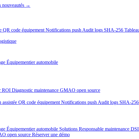
es nouveautés →
ée
QR code équipement
Notifications push
Audit logs SHA-256
Tablea
gistique
age
Équipementier automobile
ur ROI
Diagnostic maintenance
GMAO open source
n assistée
QR code équipement
Notifications push
Audit logs SHA-25
age
Équipementier automobile
Solutions
Responsable maintenance
DS
O open source
Réserver une démo