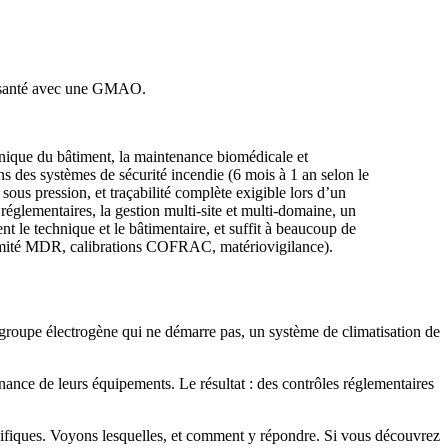
de santé avec une GMAO.
hnique du bâtiment, la maintenance biomédicale et
ons des systèmes de sécurité incendie (6 mois à 1 an selon le
ous pression, et traçabilité complète exigible lors d’un
églementaires, la gestion multi-site et multi-domaine, un
 le technique et le bâtimentaire, et suffit à beaucoup de
ormité MDR, calibrations COFRAC, matériovigilance).
 groupe électrogène qui ne démarre pas, un système de climatisation de
nance de leurs équipements. Le résultat : des contrôles réglementaires
ifiques. Voyons lesquelles, et comment y répondre. Si vous découvrez