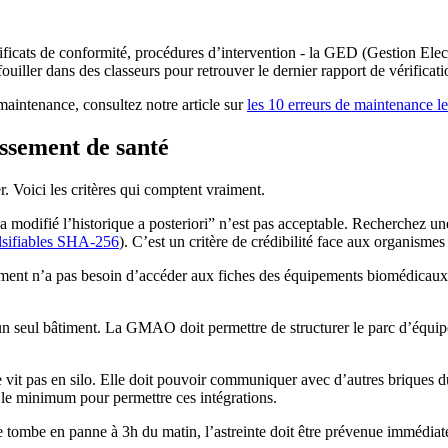
rtificats de conformité, procédures d’intervention - la GED (Gestion E
iller dans des classeurs pour retrouver le dernier rapport de vérificati
 maintenance, consultez notre article sur
les 10 erreurs de maintenance l
sement de santé
. Voici les critères qui comptent vraiment.
a modifié l’historique a posteriori” n’est pas acceptable. Recherchez
alsifiables SHA-256
). C’est un critère de crédibilité face aux organismes
ent n’a pas besoin d’accéder aux fiches des équipements biomédicaux,
n seul bâtiment. La GMAO doit permettre de structurer le parc d’équipe
 pas en silo. Elle doit pouvoir communiquer avec d’autres briques du s
 le minimum pour permettre ces intégrations.
 tombe en panne à 3h du matin, l’astreinte doit être prévenue immédia