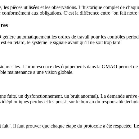
ée, les pièces utilisées et les observations. L’historique complet de chaq
onformément aux obligations. C’est la différence entre “on fait notre tra
ires
énère automatiquement les ordres de travail pour les contrôles périodiq
est en retard, le système le signale avant qu’il ne soit trop tard.
usieurs sites. L’arborescence des équipements dans la GMAO permet de st
able maintenance a une vision globale.
ne fuite, un dysfonctionnement, un bruit anormal). La demande arrive d
téléphoniques perdus et les post-it sur le bureau du responsable techni
st fait”. Il faut prouver que chaque étape du protocole a été respectée. L