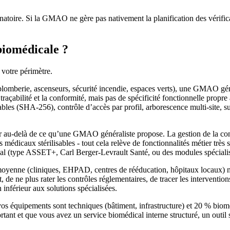
inatoire. Si la GMAO ne gère pas nativement la planification des vérific
iomédicale ?
 votre périmètre.
plomberie, ascenseurs, sécurité incendie, espaces verts), une GMAO gén
a traçabilité et la conformité, mais pas de spécificité fonctionnelle propr
ables (SHA-256), contrôle d’accès par profil, arborescence multi-site, 
ler au-delà de ce qu’une GMAO généraliste propose. La gestion de la c
s médicaux stérilisables - tout cela relève de fonctionnalités métier trè
ical (type ASSET+, Carl Berger-Levrault Santé, ou des modules spécialis
 moyenne (cliniques, EHPAD, centres de rééducation, hôpitaux locaux) n
t, de ne plus rater les contrôles réglementaires, de tracer les interven
inférieur aux solutions spécialisées.
vos équipements sont techniques (bâtiment, infrastructure) et 20 % biom
rtant et que vous avez un service biomédical interne structuré, un out