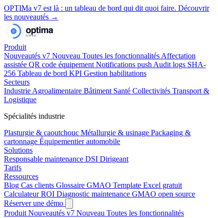
OPTIMa v7 est là
: un tableau de bord qui dit quoi faire.
Découvrir
les nouveautés →
Produit
Nouveautés v7
Nouveau
Toutes les fonctionnalités
Affectation
assistée
QR code équipement
Notifications push
Audit logs SHA-
256
Tableau de bord KPI
Gestion habilitations
Secteurs
Industrie
Agroalimentaire
Bâtiment
Santé
Collectivités
Transport &
Logistique
Spécialités industrie
Plasturgie & caoutchouc
Métallurgie & usinage
Packaging &
cartonnage
Équipementier automobile
Solutions
Responsable maintenance
DSI
Dirigeant
Tarifs
Ressources
Blog
Cas clients
Glossaire GMAO
Template Excel gratuit
Calculateur ROI
Diagnostic maintenance
GMAO open source
Réserver une démo
Produit
Nouveautés v7
Nouveau
Toutes les fonctionnalités