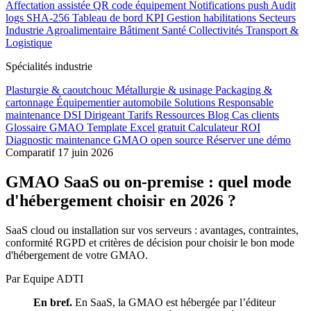
Affectation assistée
QR code équipement
Notifications push
Audit
logs SHA-256
Tableau de bord KPI
Gestion habilitations
Secteurs
Industrie
Agroalimentaire
Bâtiment
Santé
Collectivités
Transport &
Logistique
Spécialités industrie
Plasturgie & caoutchouc
Métallurgie & usinage
Packaging &
cartonnage
Équipementier automobile
Solutions
Responsable
maintenance
DSI
Dirigeant
Tarifs
Ressources
Blog
Cas clients
Glossaire GMAO
Template Excel gratuit
Calculateur ROI
Diagnostic maintenance
GMAO open source
Réserver une démo
Comparatif
17 juin 2026
GMAO SaaS ou on-premise : quel mode
d'hébergement choisir en 2026 ?
SaaS cloud ou installation sur vos serveurs : avantages, contraintes,
conformité RGPD et critères de décision pour choisir le bon mode
d'hébergement de votre GMAO.
Par Equipe ADTI
En bref.
En SaaS, la GMAO est hébergée par l’éditeur