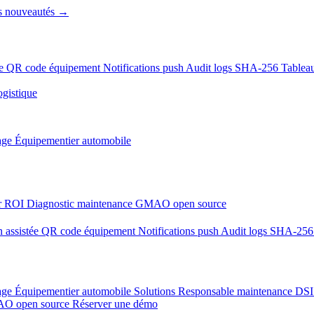
es nouveautés →
ée
QR code équipement
Notifications push
Audit logs SHA-256
Tablea
gistique
age
Équipementier automobile
ur ROI
Diagnostic maintenance
GMAO open source
n assistée
QR code équipement
Notifications push
Audit logs SHA-25
age
Équipementier automobile
Solutions
Responsable maintenance
DS
O open source
Réserver une démo