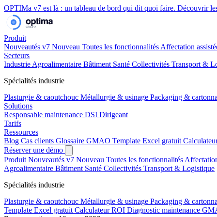
OPTIMa v7 est là
: un tableau de bord qui dit quoi faire.
Découvrir l
Produit
Nouveautés v7
Nouveau
Toutes les fonctionnalités
Affectation assist
Secteurs
Industrie
Agroalimentaire
Bâtiment
Santé
Collectivités
Transport & Lo
Spécialités industrie
Plasturgie & caoutchouc
Métallurgie & usinage
Packaging & cartonn
Solutions
Responsable maintenance
DSI
Dirigeant
Tarifs
Ressources
Blog
Cas clients
Glossaire GMAO
Template Excel gratuit
Calculate
Réserver une démo
Produit
Nouveautés v7
Nouveau
Toutes les fonctionnalités
Affectatio
Agroalimentaire
Bâtiment
Santé
Collectivités
Transport & Logistique
Spécialités industrie
Plasturgie & caoutchouc
Métallurgie & usinage
Packaging & cartonn
Template Excel gratuit
Calculateur ROI
Diagnostic maintenance
GMA