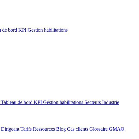
u de bord KPI
Gestion habilitations
6
Tableau de bord KPI
Gestion habilitations
Secteurs
Industrie
I
Dirigeant
Tarifs
Ressources
Blog
Cas clients
Glossaire GMAO