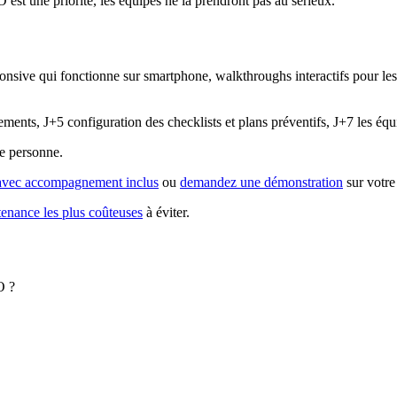
st une priorité, les équipes ne la prendront pas au sérieux.
nsive qui fonctionne sur smartphone, walkthroughs interactifs pour les 
ments, J+5 configuration des checklists et plans préventifs, J+7 les éq
ie personne.
 avec accompagnement inclus
ou
demandez une démonstration
sur votre
tenance les plus coûteuses
à éviter.
O ?